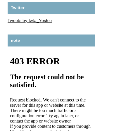
Twitter
Tweets by Iwta_Yoshie
note