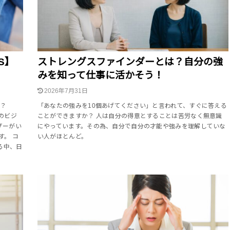
S】
ストレングスファインダーとは？自分の強
みを知って仕事に活かそう！
2026年7月31日
か？
「あなたの強みを10個あげてください」と言われて、すぐに答える
級のビジ
ことができますか？ 人は自分の得意とすることは苦労なく無意識
ザーがい
にやっています。その為、自分で自分の才能や強みを理解していな
す。 コ
い人がほとんど。
る中、日